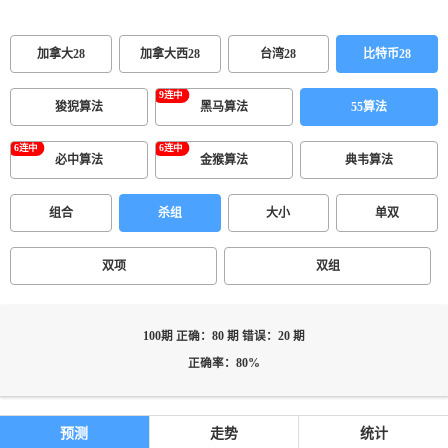
加拿大28
加拿大西28
台湾28
比特币28
狻猊算法
黑马算法
55算法
必中算法
金猴算法
典韦算法
组合
杀组
大小
单双
双项
双组
100期 正确：80 期 错误：20 期
正确率：80%
预测
走势
统计