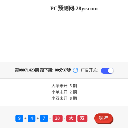
PC预测网:28yc.com
第
08071423
期 距下期:
00
分
37
秒
广告开关：
大单
未开:
5
期
小单
未开:
2
期
小双
未开:
8
期
9
4
7
20
大
双
咪牌
+
+
=
-