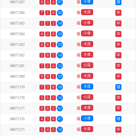
小单
08071387
0
3
4
07
殺
错
大双
08071386
7
1
0
08
殺
中
小单
08071385
5
7
2
14
殺
中
小单
08071384
0
2
8
10
殺
中
大双
08071383
0
9
1
10
殺
中
大单
08071382
1
8
5
14
殺
中
小双
08071381
7
2
4
13
殺
中
大双
08071380
9
9
1
19
殺
中
大双
08071379
7
3
8
18
殺
错
小双
08071378
5
6
3
14
殺
中
大单
08071377
0
0
2
02
殺
中
小单
08071376
4
3
0
07
殺
错
大单
08071375
1
4
5
10
殺
中