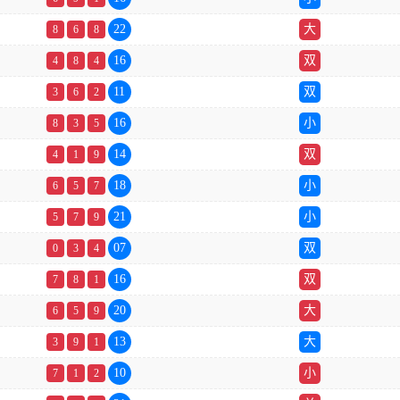
22
大
8
6
8
16
双
4
8
4
11
双
3
6
2
16
小
8
3
5
14
双
4
1
9
18
小
6
5
7
21
小
5
7
9
07
双
0
3
4
16
双
7
8
1
20
大
6
5
9
13
大
3
9
1
10
小
7
1
2