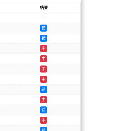
结果
---
错
错
中
中
中
中
错
中
错
中
错