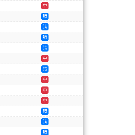
中
错
错
错
错
中
错
中
中
中
错
错
错