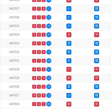
3467038
4
8
2
14
双
中
3467037
2
7
6
15
小
错
3467036
5
7
3
15
小
错
3467035
6
5
5
16
小
错
3467034
6
9
4
19
大
中
3467033
0
7
8
15
双
错
3467032
5
0
8
13
双
错
3467031
1
7
0
08
大
错
3467030
4
4
4
12
小
中
3467029
4
9
9
22
大
中
3467028
8
3
9
20
单
错
3467027
6
8
9
23
小
错
3467026
3
4
1
08
双
中