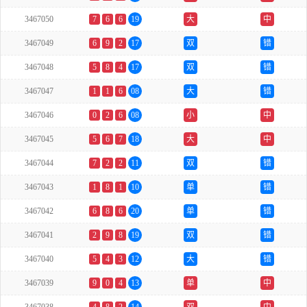
3467050
7
6
6
19
大
中
3467049
6
9
2
17
双
错
3467048
5
8
4
17
双
错
3467047
1
1
6
08
大
错
3467046
0
2
6
08
小
中
3467045
5
6
7
18
大
中
3467044
7
2
2
11
双
错
3467043
1
8
1
10
单
错
3467042
6
8
6
20
单
错
3467041
2
9
8
19
双
错
3467040
5
4
3
12
大
错
3467039
9
0
4
13
单
中