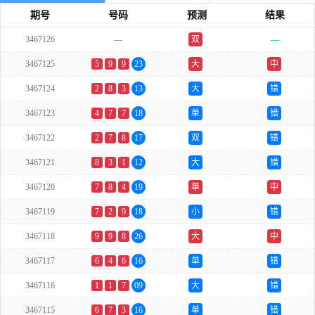
期号
号码
预测
结果
3467126
---
双
---
3467125
5
9
9
23
大
中
3467124
2
8
3
13
大
错
3467123
4
7
7
18
单
错
3467122
2
7
8
17
双
错
3467121
8
3
1
12
大
错
3467120
7
8
4
19
单
中
3467119
7
2
9
18
小
错
3467118
9
9
8
26
大
中
3467117
6
4
6
16
单
错
3467116
1
1
7
09
大
错
3467115
6
7
3
16
单
错