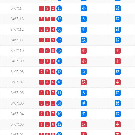
3467114
4
9
2
15
小
错
3467113
5
7
1
13
大
错
3467112
0
2
4
06
单
错
3467111
9
7
9
25
双
错
3467110
2
6
0
08
小
中
3467109
6
1
3
10
小
中
3467108
7
2
4
13
双
错
3467107
0
4
6
10
双
中
3467106
3
1
7
11
大
错
3467105
0
3
1
04
单
错
3467104
2
1
7
10
单
错
3467103
1
5
6
12
双
中