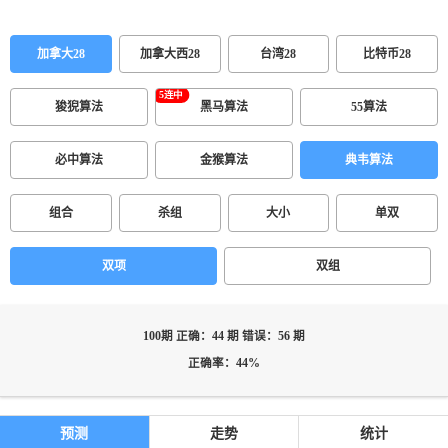
加拿大28
加拿大西28
台湾28
比特币28
狻猊算法
黑马算法
55算法
必中算法
金猴算法
典韦算法
组合
杀组
大小
单双
双项
双组
100期 正确：44 期 错误：56 期
正确率：44%
预测
走势
统计