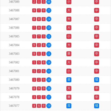
3467089
2
1
5
08
小
中
3467088
9
7
9
25
大
中
3467087
8
8
8
24
大
中
3467086
7
9
3
19
大
中
3467085
1
7
3
11
小
中
3467084
9
2
8
19
大
中
3467083
9
1
1
11
单
中
3467082
1
5
8
14
大
中
3467081
5
2
6
13
小
中
3467080
5
2
9
16
单
错
3467079
8
9
9
26
大
中
3467078
3
7
7
17
单
中
3467077
4
6
9
19
双
错