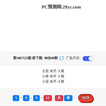
PC预测网:28yc.com
第
3467125
期 距下期:
00
分
46
秒
广告开关：
大双
未开:
2
期
小单
未开:
1
期
小双
未开:
4
期
5
9
9
23
大
单
咪牌
+
+
=
-