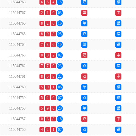
115044768
6
5
4
15
双
错
115044767
2
1
0
03
单
中
115044766
8
2
6
16
单
错
115044765
8
9
8
25
双
错
115044764
7
3
0
10
单
错
115044763
0
0
2
02
双
中
115044762
7
7
9
23
双
错
115044761
8
5
9
22
双
中
115044760
5
0
1
06
单
错
115044759
5
2
0
07
双
错
115044758
5
9
6
20
单
错
115044757
0
8
8
16
双
中
115044756
4
2
1
07
双
错