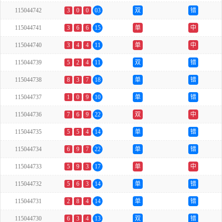
115044742
3
0
0
03
双
错
115044741
3
6
6
15
单
中
115044740
3
4
4
11
单
中
115044739
5
2
4
11
双
错
115044738
8
3
7
18
单
错
115044737
1
0
9
10
单
错
115044736
7
6
9
22
双
中
115044735
5
5
4
14
单
错
115044734
6
9
7
22
单
错
115044733
5
9
3
17
单
中
115044732
5
6
3
14
单
错
115044731
2
8
4
14
单
错
115044730
6
3
4
13
双
错