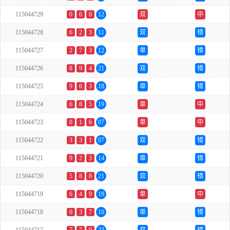
115044729
0
6
6
12
双
中
115044728
6
2
3
11
双
错
115044727
2
7
3
12
单
错
115044726
8
9
4
21
双
错
115044725
9
6
3
18
单
错
115044724
6
8
5
19
单
中
115044723
0
1
6
07
单
中
115044722
3
3
1
07
双
错
115044721
9
2
3
14
单
错
115044720
5
8
8
21
双
错
115044719
6
4
9
19
单
中
115044718
0
3
7
10
单
错