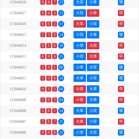
115044618
8
8
7
23
大双
小单
错
115044617
6
4
3
13
大双
小单
中
115044616
9
6
2
17
大单
小双
中
115044615
1
5
8
14
小双
大单
错
115044614
9
1
6
16
小单
大双
中
115044613
8
9
4
21
小双
大单
中
115044612
3
4
1
08
小单
大双
错
115044611
5
3
6
14
大单
小双
错
115044610
0
1
5
06
小双
大单
中
115044609
2
0
2
04
小双
大单
中
115044608
5
8
1
14
大单
小双
错
115044607
5
9
7
21
大单
小双
中
115044606
9
6
8
23
小单
大双
错