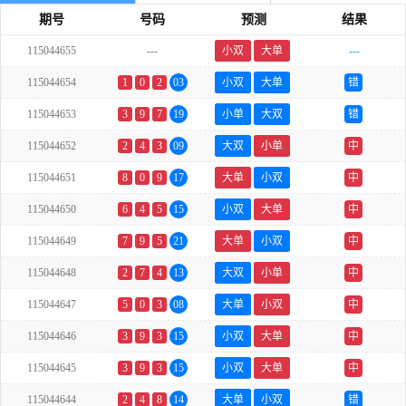
期号
号码
预测
结果
115044655
---
小双
大单
---
115044654
1
0
2
03
小双
大单
错
115044653
3
9
7
19
小单
大双
错
115044652
2
4
3
09
大双
小单
中
115044651
8
0
9
17
大单
小双
中
115044650
6
4
5
15
小双
大单
中
115044649
7
9
5
21
大单
小双
中
115044648
2
7
4
13
大双
小单
中
115044647
5
0
3
08
大单
小双
中
115044646
3
9
3
15
小双
大单
中
115044645
3
9
3
15
小双
大单
中
115044644
2
4
8
14
大单
小双
错