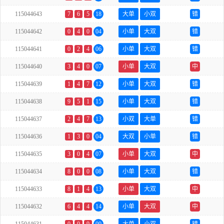
115044643
7
6
5
18
大单
小双
错
115044642
0
4
0
04
小单
大双
错
115044641
0
2
4
06
小单
大双
错
115044640
3
4
0
07
小单
大双
中
115044639
1
4
7
12
小单
大双
错
115044638
9
5
1
15
小单
大双
错
115044637
2
4
7
13
小双
大单
错
115044636
1
3
0
04
大双
小单
错
115044635
3
0
4
07
小单
大双
中
115044634
8
0
0
08
小单
大双
错
115044633
8
1
4
13
小单
大双
中
115044632
6
4
4
14
小单
大双
中