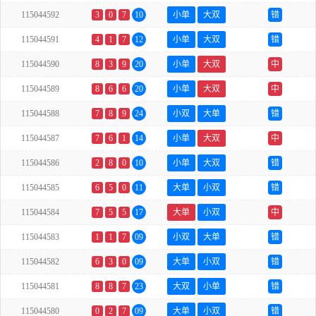
115044592
3
0
7
10
小单
大双
错
115044591
4
1
7
12
小单
大双
错
115044590
8
3
9
20
小单
大双
中
115044589
8
6
6
20
小单
大双
中
115044588
7
8
9
24
小双
大单
错
115044587
7
6
1
14
小单
大双
中
115044586
2
8
0
10
小单
大双
错
115044585
6
5
0
11
大单
小双
错
115044584
7
5
5
17
大单
小双
中
115044583
1
1
7
09
小双
大单
错
115044582
6
3
0
09
大单
小双
错
115044581
8
8
7
23
大双
小单
错
115044580
0
2
7
09
大单
小双
错