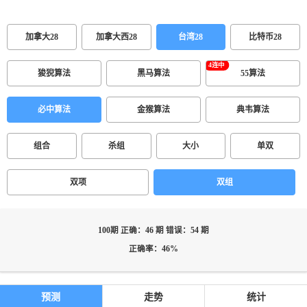
加拿大28
加拿大西28
台湾28
比特币28
狻猊算法
黑马算法
55算法
必中算法
金猴算法
典韦算法
组合
杀组
大小
单双
双项
双组
100期 正确：46 期 错误：54 期
正确率：46%
预测
走势
统计