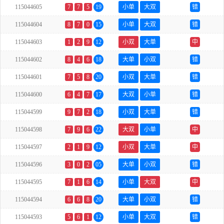
115044605
7
7
5
19
小单
大双
错
115044604
8
7
0
15
小单
大双
错
115044603
1
2
9
12
小双
大单
中
115044602
8
4
6
18
大单
小双
错
115044601
7
5
8
20
小双
大单
错
115044600
6
4
7
17
大双
小单
错
115044599
9
7
2
18
小双
大单
错
115044598
7
9
6
22
大双
小单
中
115044597
2
1
9
12
小双
大单
中
115044596
3
0
2
05
大单
小双
错
115044595
7
1
6
14
小单
大双
中
115044594
6
6
8
20
大单
小双
错
115044593
5
6
1
12
小单
大双
错