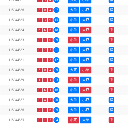
115044567
6
9
4
19
大双
小单
错
115044566
3
0
4
07
大单
小双
错
115044565
3
3
9
15
小单
大双
错
115044564
6
6
6
18
小单
大双
中
115044563
8
1
0
09
小单
大双
中
115044562
9
7
5
21
小单
大双
错
115044561
8
1
3
12
小单
大双
错
115044560
5
0
4
09
大双
小单
中
115044559
1
1
1
03
小单
大双
中
115044558
9
6
1
16
小单
大双
中
115044557
9
4
7
20
大单
小双
错
115044556
2
1
6
09
大单
小双
错
115044555
0
1
3
04
小双
大单
中