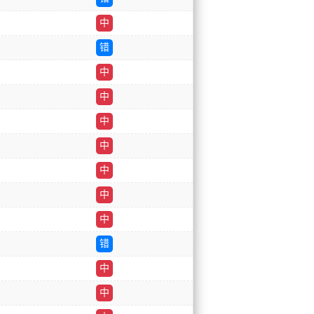
中
错
中
中
中
中
中
中
中
错
中
中