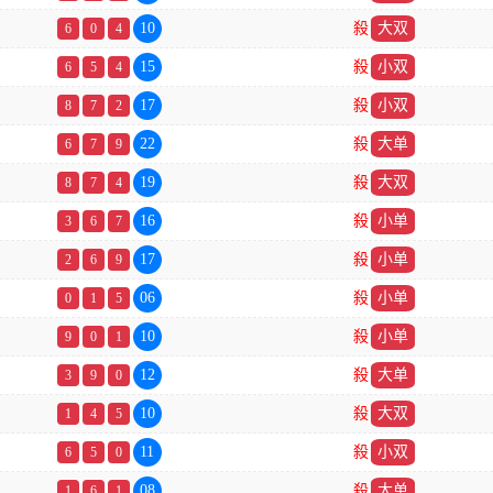
10
殺
大双
6
0
4
15
殺
小双
6
5
4
17
殺
小双
8
7
2
22
殺
大单
6
7
9
19
殺
大双
8
7
4
16
殺
小单
3
6
7
17
殺
小单
2
6
9
06
殺
小单
0
1
5
10
殺
小单
9
0
1
12
殺
大单
3
9
0
10
殺
大双
1
4
5
11
殺
小双
6
5
0
08
殺
大单
1
6
1