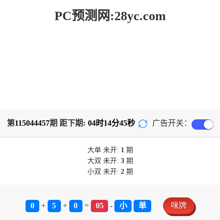
PC预测网:28yc.com
第
115044457
期 距下期:
04
时
14
分
45
秒
广告开关：
大单
未开:
1
期
大双
未开:
3
期
小双
未开:
2
期
0
+
5
+
0
=
05
-
小
单
咪牌