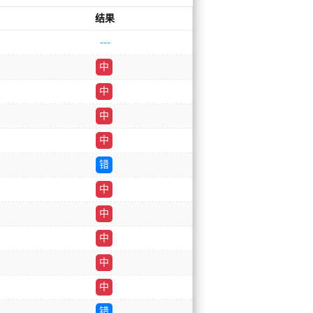
结果
---
中
中
中
中
错
中
中
中
中
中
错