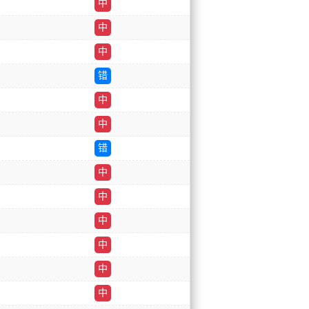
中
中
中
错
中
中
错
中
中
中
中
中
中