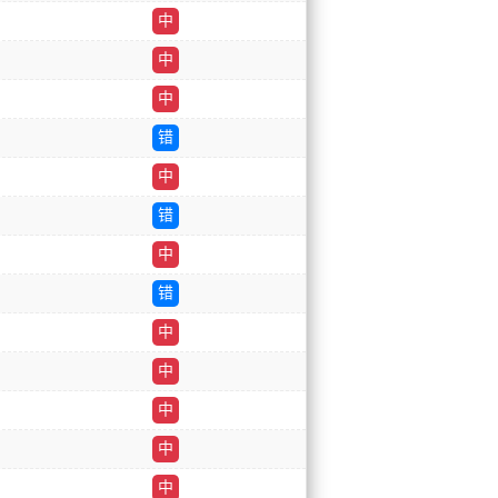
中
中
中
错
中
错
中
错
中
中
中
中
中