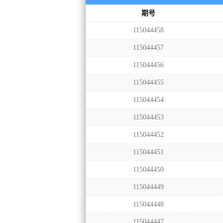
期号
115044458
115044457
115044456
115044455
115044454
115044453
115044452
115044451
115044450
115044449
115044448
115044447