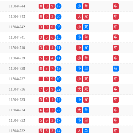
115044744
8
0
9
17
小
单
中
115044743
9
9
2
20
大
双
中
115044742
3
0
0
03
小
双
中
115044741
3
6
6
15
小
单
中
115044740
3
4
4
11
小
双
中
115044739
5
2
4
11
小
单
中
115044738
8
3
7
18
小
单
错
115044737
1
0
9
10
小
双
中
115044736
7
6
9
22
大
双
中
115044735
5
5
4
14
小
双
中
115044734
6
9
7
22
大
单
中
115044733
5
9
3
17
小
单
中
115044732
5
6
3
14
大
单
中