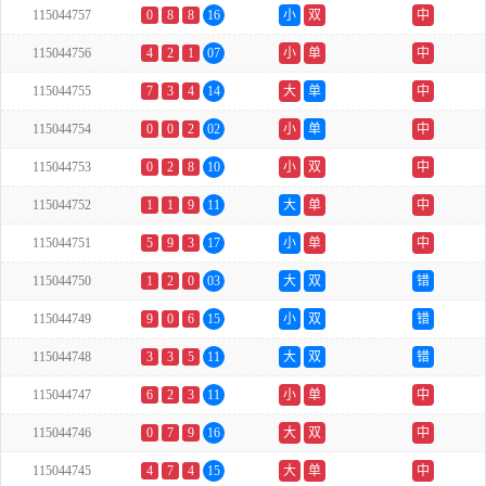
115044757
0
8
8
16
小
双
中
115044756
4
2
1
07
小
单
中
115044755
7
3
4
14
大
单
中
115044754
0
0
2
02
小
单
中
115044753
0
2
8
10
小
双
中
115044752
1
1
9
11
大
单
中
115044751
5
9
3
17
小
单
中
115044750
1
2
0
03
大
双
错
115044749
9
0
6
15
小
双
错
115044748
3
3
5
11
大
双
错
115044747
6
2
3
11
小
单
中
115044746
0
7
9
16
大
双
中
115044745
4
7
4
15
大
单
中