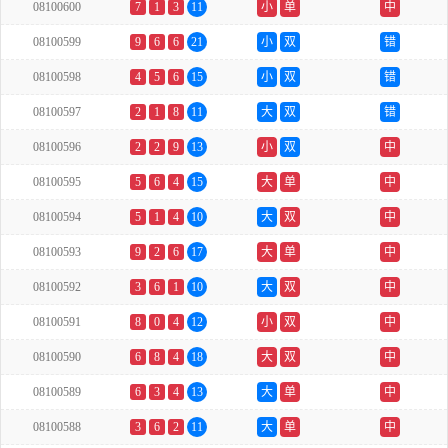
08100600
7
1
3
11
小
单
中
08100599
9
6
6
21
小
双
错
08100598
4
5
6
15
小
双
错
08100597
2
1
8
11
大
双
错
08100596
2
2
9
13
小
双
中
08100595
5
6
4
15
大
单
中
08100594
5
1
4
10
大
双
中
08100593
9
2
6
17
大
单
中
08100592
3
6
1
10
大
双
中
08100591
8
0
4
12
小
双
中
08100590
6
8
4
18
大
双
中
08100589
6
3
4
13
大
单
中
08100588
3
6
2
11
大
单
中