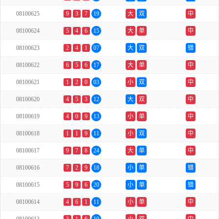
08100625
9
3
7
19
大
双
中
08100624
5
4
6
15
大
单
中
08100623
2
4
1
07
大
双
错
08100622
6
5
6
17
大
单
中
08100621
1
2
0
03
小
双
中
08100620
4
5
3
12
大
双
中
08100619
4
0
9
13
小
单
中
08100618
1
1
9
11
小
双
中
08100617
9
7
8
24
大
单
中
08100616
7
2
9
18
小
单
错
08100615
5
9
6
20
小
单
错
08100614
4
6
1
11
小
单
中