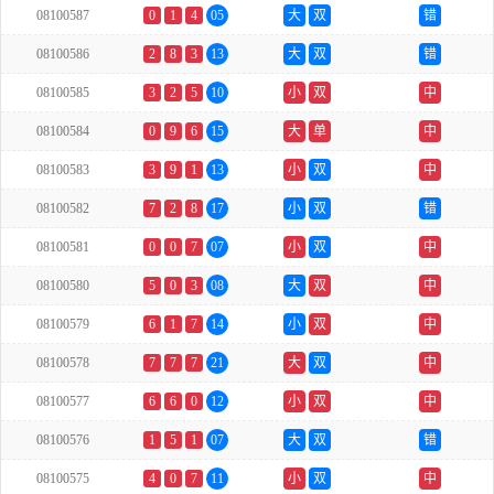
08100587
0
1
4
05
大
双
错
08100586
2
8
3
13
大
双
错
08100585
3
2
5
10
小
双
中
08100584
0
9
6
15
大
单
中
08100583
3
9
1
13
小
双
中
08100582
7
2
8
17
小
双
错
08100581
0
0
7
07
小
双
中
08100580
5
0
3
08
大
双
中
08100579
6
1
7
14
小
双
中
08100578
7
7
7
21
大
双
中
08100577
6
6
0
12
小
双
中
08100576
1
5
1
07
大
双
错
08100575
4
0
7
11
小
双
中