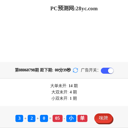
PC预测网:28yc.com
第
08060798
期 距下期:
00
分
39
秒
广告开关：
大单
未开:
14
期
大双
未开:
4
期
小双
未开:
1
期
3
2
0
05
小
单
咪牌
+
+
=
-