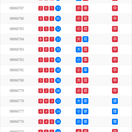
08060787
2
6
5
13
小
单
中
08060786
4
1
1
06
小
双
中
08060785
2
5
5
12
小
双
中
08060784
8
8
7
23
大
双
中
08060783
1
0
9
10
大
双
中
08060782
3
7
9
19
小
单
中
08060781
7
3
0
10
小
单
中
08060780
5
3
8
16
大
双
中
08060779
6
2
0
08
小
双
中
08060778
9
0
3
12
大
单
错
08060777
4
4
6
14
小
单
错
08060776
6
4
6
16
小
单
错