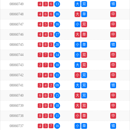
08060749
4
3
6
13
大
双
错
08060748
4
6
6
16
大
单
中
08060747
4
5
7
16
小
双
中
08060746
4
4
9
17
大
单
中
08060745
9
8
3
20
小
单
错
08060744
7
7
0
14
小
双
中
08060743
2
7
1
10
大
双
中
08060742
7
4
0
11
小
双
中
08060741
3
4
2
09
大
双
错
08060740
6
6
3
15
大
双
中
08060739
1
9
8
18
大
双
中
08060738
8
3
0
11
小
单
中
08060737
4
5
7
16
小
单
错