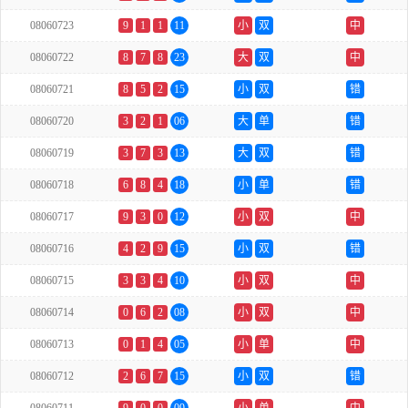
08060723
9
1
1
11
小
双
中
08060722
8
7
8
23
大
双
中
08060721
8
5
2
15
小
双
错
08060720
3
2
1
06
大
单
错
08060719
3
7
3
13
大
双
错
08060718
6
8
4
18
小
单
错
08060717
9
3
0
12
小
双
中
08060716
4
2
9
15
小
双
错
08060715
3
3
4
10
小
双
中
08060714
0
6
2
08
小
双
中
08060713
0
1
4
05
小
单
中
08060712
2
6
7
15
小
双
错