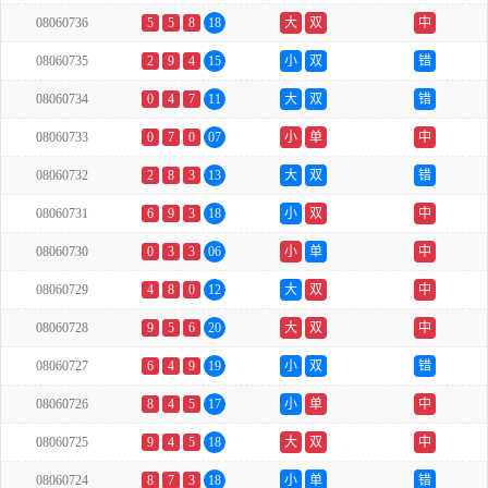
08060736
5
5
8
18
大
双
中
08060735
2
9
4
15
小
双
错
08060734
0
4
7
11
大
双
错
08060733
0
7
0
07
小
单
中
08060732
2
8
3
13
大
双
错
08060731
6
9
3
18
小
双
中
08060730
0
3
3
06
小
单
中
08060729
4
8
0
12
大
双
中
08060728
9
5
6
20
大
双
中
08060727
6
4
9
19
小
双
错
08060726
8
4
5
17
小
单
中
08060725
9
4
5
18
大
双
中
08060724
8
7
3
18
小
单
错