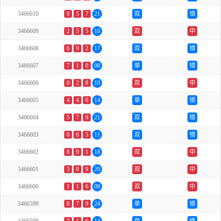
3466610
9
5
7
21
双
错
3466609
2
3
5
10
双
中
3466608
6
9
2
17
双
错
3466607
7
1
0
08
单
错
3466606
0
2
8
10
双
中
3466605
4
4
6
14
单
错
3466604
5
7
9
21
双
错
3466603
0
6
5
11
双
错
3466602
8
9
1
18
双
中
3466601
3
8
9
20
双
中
3466600
1
1
6
08
双
中
3466599
8
7
9
24
单
错