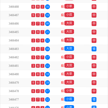
小单
3466488
6
9
1
16
殺
中
小双
3466487
9
3
7
19
殺
中
大双
3466486
2
7
0
09
殺
中
大双
3466485
5
9
7
21
殺
中
大双
3466484
2
5
4
11
殺
中
大双
3466483
8
3
7
18
殺
错
小双
3466482
5
5
7
17
殺
中
大双
3466481
3
6
2
11
殺
中
大单
3466480
2
8
8
18
殺
中
大双
3466479
9
6
4
19
殺
中
小单
3466478
6
2
9
17
殺
中
小双
3466477
2
7
3
12
殺
错
小单