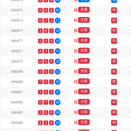
3466476
6
1
4
11
殺
错
大单
3466475
0
9
0
09
殺
中
大双
3466474
6
2
3
11
殺
中
小单
3466473
3
8
7
18
殺
中
大单
3466472
1
8
9
18
殺
中
大单
3466471
4
5
5
14
殺
中
小单
3466470
6
6
8
20
殺
中
大双
3466469
2
6
4
12
殺
中
小单
3466468
7
0
3
10
殺
中
大单
3466467
1
8
4
13
殺
中
小双
3466466
0
7
2
09
殺
中
小单
3466465
2
0
6
08
殺
中
大双
3466464
8
5
6
19
殺
中