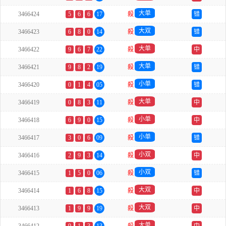
大单
3466424
5
6
6
17
殺
错
大双
3466423
6
8
0
14
殺
错
大单
3466422
9
6
7
22
殺
中
大单
3466421
9
8
2
19
殺
错
小单
3466420
0
1
4
05
殺
错
大单
3466419
0
8
3
11
殺
中
小单
3466418
6
9
0
15
殺
中
小单
3466417
3
0
6
09
殺
错
小双
3466416
2
9
3
14
殺
中
小双
3466415
1
5
0
06
殺
错
大双
3466414
1
6
8
15
殺
中
大双
3466413
1
9
9
19
殺
中
大单