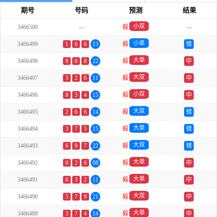
期号
号码
预测
结果
小双
3466500
---
殺
---
小单
3466499
1
6
6
13
殺
错
大单
3466498
8
6
8
22
殺
中
大双
3466497
3
2
6
11
殺
中
小双
3466496
8
3
4
15
殺
中
大双
3466495
2
6
6
14
殺
错
大单
3466494
3
7
5
15
殺
错
大双
3466493
6
9
7
22
殺
错
大单
3466492
0
2
6
08
殺
中
大单
3466491
6
3
2
11
殺
中
大双
3466490
5
7
9
21
殺
中
大单
3466489
3
7
4
14
殺
中