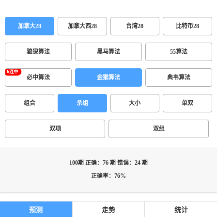
加拿大28
加拿大西28
台湾28
比特币28
狻猊算法
黑马算法
55算法
必中算法
金猴算法
典韦算法
组合
杀组
大小
单双
双项
双组
100期 正确：76 期 错误：24 期
正确率：76%
预测
走势
统计