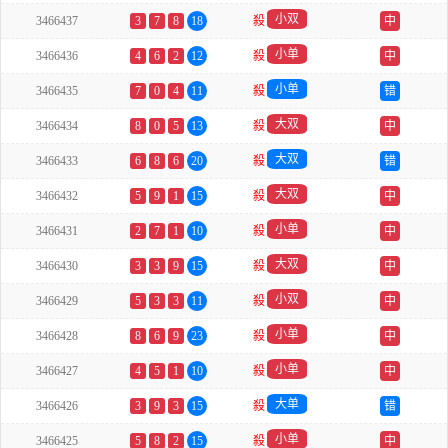
小双
3466437
3
7
8
18
殺
中
小单
3466436
4
6
2
12
殺
中
小单
3466435
7
0
4
11
殺
错
大双
3466434
8
0
5
13
殺
中
大双
3466433
6
8
6
20
殺
错
大双
3466432
5
9
1
15
殺
中
小单
3466431
2
7
1
10
殺
中
大双
3466430
3
3
9
15
殺
中
小双
3466429
5
3
3
11
殺
中
小单
3466428
8
6
9
23
殺
中
小单
3466427
4
5
1
10
殺
中
大单
3466426
3
9
3
15
殺
错
小单
3466425
5
8
2
15
殺
中