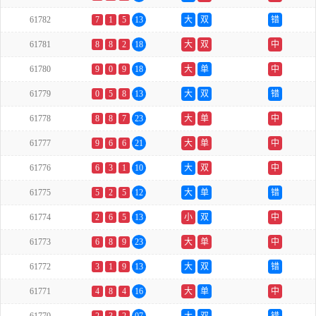
61782
7
1
5
13
大
双
错
61781
8
8
2
18
大
双
中
61780
9
0
9
18
大
单
中
61779
0
5
8
13
大
双
错
61778
8
8
7
23
大
单
中
61777
9
6
6
21
大
单
中
61776
6
3
1
10
大
双
中
61775
5
2
5
12
大
单
错
61774
2
6
5
13
小
双
中
61773
6
8
9
23
大
单
中
61772
3
1
9
13
大
双
错
61771
4
8
4
16
大
单
中