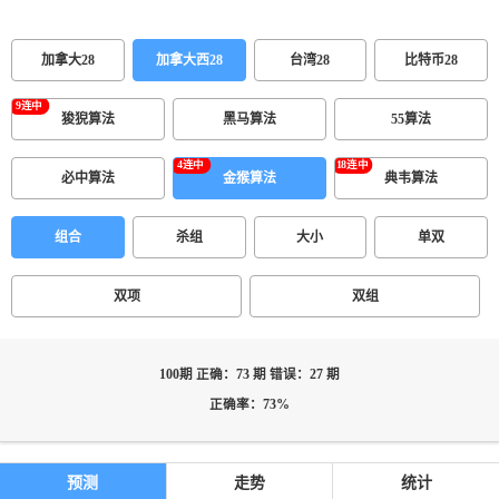
加拿大28
加拿大西28
台湾28
比特币28
狻猊算法
黑马算法
55算法
必中算法
金猴算法
典韦算法
组合
杀组
大小
单双
双项
双组
100期 正确：73 期 错误：27 期
正确率：73%
预测
走势
统计