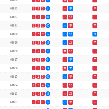
61834
6
6
6
18
大
双
中
61833
8
3
3
14
大
单
中
61832
2
1
1
04
小
双
中
61831
2
2
1
05
大
单
中
61830
6
2
9
17
小
双
错
61829
8
3
7
18
小
双
中
61828
8
5
3
16
大
双
中
61827
0
0
4
04
小
单
中
61826
8
1
5
14
大
单
中
61825
2
2
5
09
大
单
中
61824
1
7
4
12
小
双
中
61823
9
1
8
18
大
双
中
61822
9
7
1
17
小
单
中