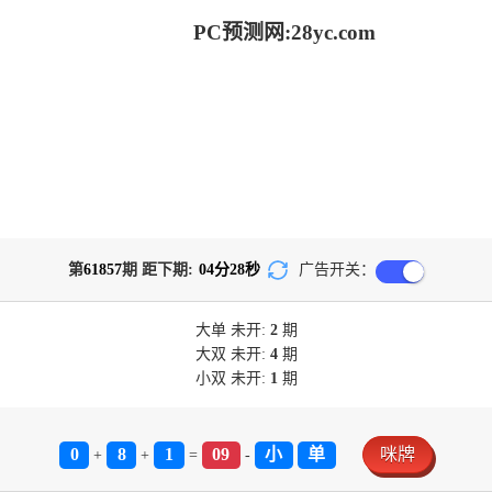
PC预测网:28yc.com
第
61857
期 距下期:
04
分
28
秒
广告开关：
大单
未开:
2
期
大双
未开:
4
期
小双
未开:
1
期
0
8
1
09
小
单
咪牌
+
+
=
-