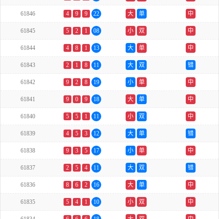
61846
4
9
9
22
大
单
中
61845
5
2
1
08
小
双
中
61844
4
8
1
13
大
单
中
61843
2
1
8
11
大
双
错
61842
9
2
8
19
小
单
中
61841
9
0
9
18
大
单
中
61840
5
5
1
11
小
双
中
61839
4
5
3
12
大
单
错
61838
9
3
5
17
小
单
中
61837
2
5
4
11
大
双
错
61836
8
6
2
16
大
单
中
61835
5
4
1
10
小
双
中