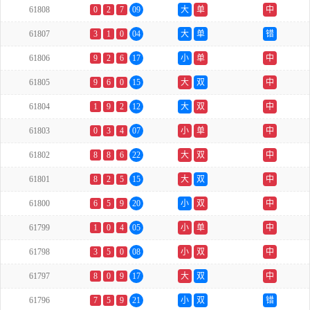
61808
0
2
7
09
大
单
中
61807
3
1
0
04
大
单
错
61806
9
2
6
17
小
单
中
61805
9
6
0
15
大
双
中
61804
1
9
2
12
大
双
中
61803
0
3
4
07
小
单
中
61802
8
8
6
22
大
双
中
61801
8
2
5
15
大
双
中
61800
6
5
9
20
小
双
中
61799
1
0
4
05
小
单
中
61798
3
5
0
08
小
双
中
61797
8
0
9
17
大
双
中
61796
7
5
9
21
小
双
错