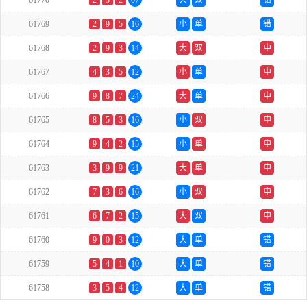
61770
2
3
2
07
大
双
错
61769
2
9
5
16
小
单
错
61768
2
9
3
14
大
双
中
61767
4
3
5
12
小
单
中
61766
9
8
7
24
大
单
中
61765
8
5
3
16
小
双
中
61764
9
4
2
15
小
单
中
61763
3
9
9
21
大
单
中
61762
7
3
6
16
小
双
中
61761
6
7
2
15
大
双
中
61760
9
0
3
12
大
单
错
61759
5
4
1
10
大
单
错
61758
3
5
4
12
大
单
错