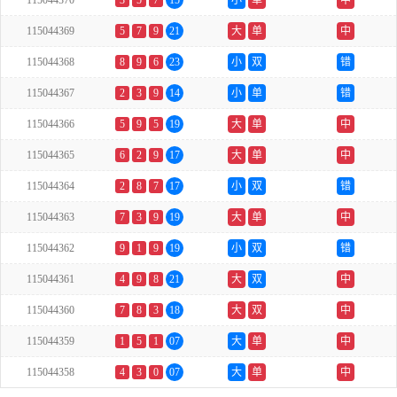
115044370
3
5
7
15
小
单
中
115044369
5
7
9
21
大
单
中
115044368
8
9
6
23
小
双
错
115044367
2
3
9
14
小
单
错
115044366
5
9
5
19
大
单
中
115044365
6
2
9
17
大
单
中
115044364
2
8
7
17
小
双
错
115044363
7
3
9
19
大
单
中
115044362
9
1
9
19
小
双
错
115044361
4
9
8
21
大
双
中
115044360
7
8
3
18
大
双
中
115044359
1
5
1
07
大
单
中
115044358
4
3
0
07
大
单
中