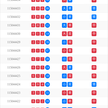
115044434
4
6
8
18
大
单
中
115044433
5
3
0
08
大
单
错
115044432
3
8
5
16
小
单
错
115044431
0
8
3
11
大
单
中
115044430
9
1
4
14
大
双
中
115044429
2
5
9
16
小
双
中
115044428
2
1
4
07
小
单
中
115044427
6
7
7
20
小
双
中
115044426
0
9
5
14
大
单
中
115044425
6
5
7
18
小
双
中
115044424
6
9
4
19
小
双
错
115044423
3
5
3
11
小
单
中
115044422
8
9
2
19
小
单
中