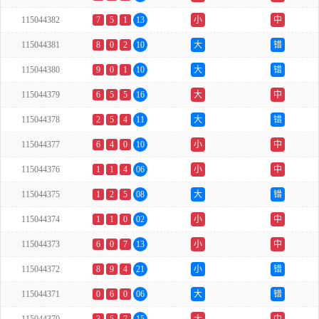
115044382
7
5
1
13
小
中
115044381
8
0
2
10
大
错
115044380
9
0
1
10
大
错
115044379
6
5
5
16
大
中
115044378
2
5
4
11
大
错
115044377
6
4
0
10
小
中
115044376
1
1
4
06
小
中
115044375
1
2
5
08
大
错
115044374
1
1
0
02
小
中
115044373
6
0
7
13
小
中
115044372
8
9
4
21
小
错
115044371
0
6
0
06
大
错