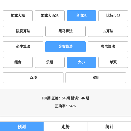
加拿大28
加拿大西28
台湾28
比特币28
狻猊算法
黑马算法
55算法
必中算法
金猴算法
典韦算法
组合
杀组
大小
单双
双项
双组
100期 正确：54 期 错误：46 期
正确率：54%
预测
走势
统计