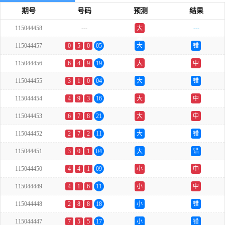
期号
号码
预测
结果
115044458
---
大
---
单
115044457
0
5
0
05
大
错
115044456
6
4
9
19
大
中
115044455
3
1
0
04
大
错
115044454
4
9
3
16
大
中
115044453
6
7
8
21
大
中
115044452
2
7
2
11
大
错
115044451
3
0
1
04
大
错
115044450
4
4
1
09
小
中
115044449
4
1
6
11
小
中
115044448
2
8
8
18
小
错
115044447
7
5
5
17
小
错