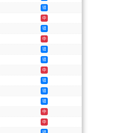
错
中
错
中
错
错
中
错
错
错
中
中
错