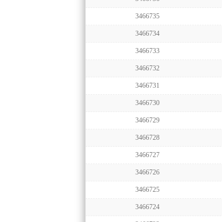
3466735
3466734
3466733
3466732
3466731
3466730
3466729
3466728
3466727
3466726
3466725
3466724