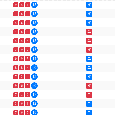
15
双
9
5
1
15
双
7
8
0
13
双
5
6
2
15
单
4
8
3
15
单
5
5
5
18
双
2
9
7
14
单
0
9
5
20
单
8
8
4
13
双
7
2
4
20
双
9
6
5
17
单
7
1
9
12
单
3
6
3
18
单
7
6
5