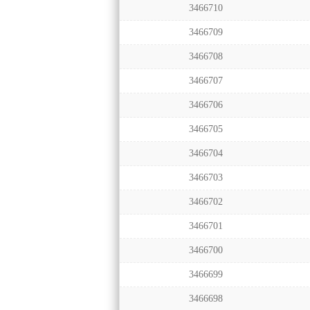
3466710
3466709
3466708
3466707
3466706
3466705
3466704
3466703
3466702
3466701
3466700
3466699
3466698