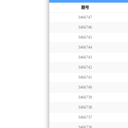
期号
3466747
3466746
3466745
3466744
3466743
3466742
3466741
3466740
3466739
3466738
3466737
3466736