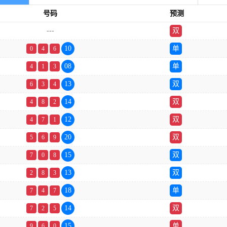
号码
预测
---
双
10
单
0
4
6
08
单
4
1
3
13
双
6
3
4
14
双
4
8
2
12
双
4
7
1
20
双
5
6
9
15
双
7
0
8
13
双
2
8
3
18
单
7
4
7
14
双
7
2
5
15
单
9
6
0