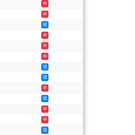
中
中
错
中
中
中
错
错
中
错
中
中
错