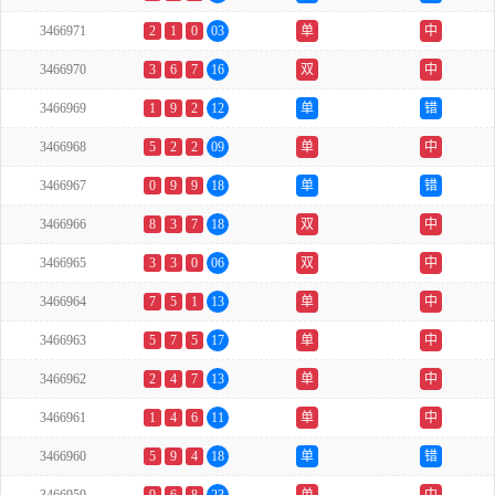
3466971
2
1
0
03
单
中
3466970
3
6
7
16
双
中
3466969
1
9
2
12
单
错
3466968
5
2
2
09
单
中
3466967
0
9
9
18
单
错
3466966
8
3
7
18
双
中
3466965
3
3
0
06
双
中
3466964
7
5
1
13
单
中
3466963
5
7
5
17
单
中
3466962
2
4
7
13
单
中
3466961
1
4
6
11
单
中
3466960
5
9
4
18
单
错