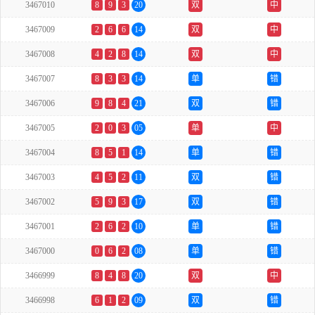
3467010
8
9
3
20
双
中
3467009
2
6
6
14
双
中
3467008
4
2
8
14
双
中
3467007
8
3
3
14
单
错
3467006
9
8
4
21
双
错
3467005
2
0
3
05
单
中
3467004
8
5
1
14
单
错
3467003
4
5
2
11
双
错
3467002
5
9
3
17
双
错
3467001
2
6
2
10
单
错
3467000
0
6
2
08
单
错
3466999
8
4
8
20
双
中
3466998
6
1
2
09
双
错