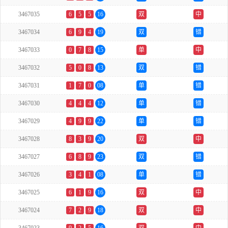
3467035
6
5
5
16
双
中
3467034
6
9
4
19
双
错
3467033
0
7
8
15
单
中
3467032
5
0
8
13
双
错
3467031
1
7
0
08
单
错
3467030
4
4
4
12
单
错
3467029
4
9
9
22
单
错
3467028
8
3
9
20
双
中
3467027
6
8
9
23
双
错
3467026
3
4
1
08
单
错
3467025
6
1
9
16
双
中
3467024
7
2
9
18
双
中