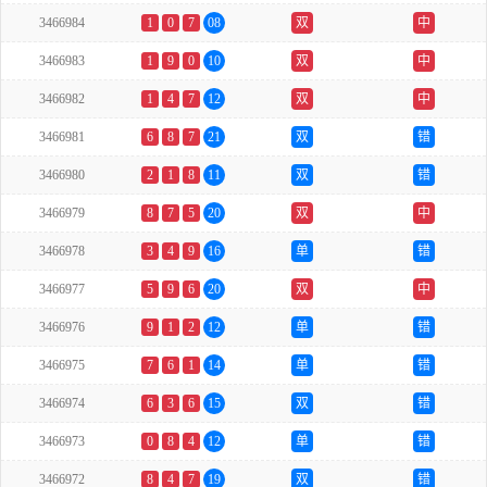
3466984
1
0
7
08
双
中
3466983
1
9
0
10
双
中
3466982
1
4
7
12
双
中
3466981
6
8
7
21
双
错
3466980
2
1
8
11
双
错
3466979
8
7
5
20
双
中
3466978
3
4
9
16
单
错
3466977
5
9
6
20
双
中
3466976
9
1
2
12
单
错
3466975
7
6
1
14
单
错
3466974
6
3
6
15
双
错
3466973
0
8
4
12
单
错
3466972
8
4
7
19
双
错