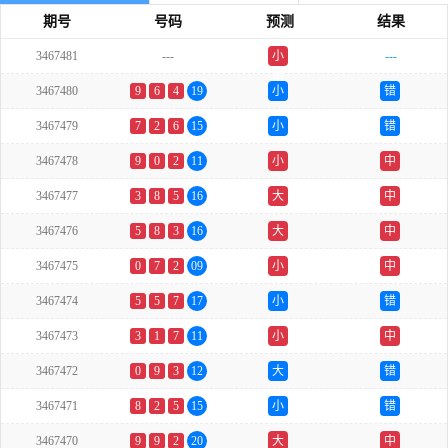
期号
号码
预测
结果
3467481
---
小
---
单
3467480
9
6
4
19
小
错
3467479
7
2
6
15
小
错
3467478
9
0
2
11
小
中
3467477
3
8
5
16
大
中
3467476
5
8
3
16
大
中
3467475
0
7
2
09
小
中
3467474
5
5
7
17
小
错
3467473
3
1
7
11
小
中
3467472
0
9
3
12
大
错
3467471
8
2
5
15
小
错
3467470
9
9
2
20
大
中