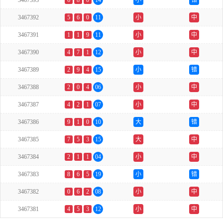
3467393
6
8
0
14
小
错
3467392
5
6
0
11
小
中
3467391
1
1
9
11
小
中
3467390
4
7
1
12
小
中
3467389
2
9
4
15
小
错
3467388
2
0
4
06
小
中
3467387
4
2
1
07
小
中
3467386
9
1
0
10
大
错
3467385
7
5
3
15
大
中
3467384
2
1
1
04
小
中
3467383
8
6
5
19
小
错
3467382
0
6
2
08
小
中
3467381
4
5
3
12
小
中