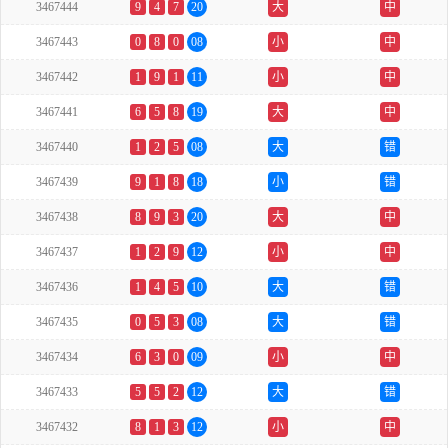
3467444
9
4
7
20
大
中
3467443
0
8
0
08
小
中
3467442
1
9
1
11
小
中
3467441
6
5
8
19
大
中
3467440
1
2
5
08
大
错
3467439
9
1
8
18
小
错
3467438
8
9
3
20
大
中
3467437
1
2
9
12
小
中
3467436
1
4
5
10
大
错
3467435
0
5
3
08
大
错
3467434
6
3
0
09
小
中
3467433
5
5
2
12
大
错
3467432
8
1
3
12
小
中