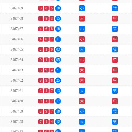
3467469
5
8
5
18
小
错
3467468
4
8
3
15
大
中
3467467
4
6
8
18
小
错
3467466
4
0
7
11
小
中
3467465
2
1
0
03
大
错
3467464
0
1
4
05
小
中
3467463
8
9
4
21
大
中
3467462
8
9
8
25
大
中
3467461
2
4
7
13
大
错
3467460
9
1
7
17
大
中
3467459
2
9
7
18
小
错
3467458
7
1
4
12
大
错