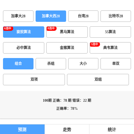
加拿大28
加拿大西28
台湾28
比特币28
狻猊算法
黑马算法
55算法
必中算法
金猴算法
典韦算法
组合
杀组
大小
单双
双项
双组
100期 正确：78 期 错误：22 期
正确率：78%
预测
走势
统计