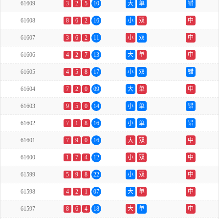
61609
3
2
5
10
大
单
错
61608
8
6
2
16
小
双
中
61607
3
6
2
11
小
双
中
61606
4
2
7
13
大
单
中
61605
4
5
8
17
小
双
错
61604
7
2
0
09
大
单
中
61603
9
5
0
14
小
单
错
61602
7
1
8
16
小
单
错
61601
7
9
0
16
大
双
中
61600
1
7
4
12
小
双
中
61599
5
9
8
22
小
双
中
61598
4
2
1
07
大
单
中
61597
8
6
4
18
大
单
中