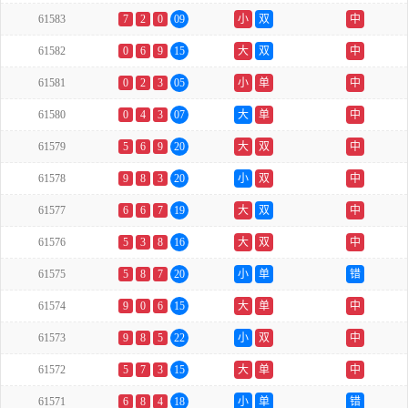
61583
7
2
0
09
小
双
中
61582
0
6
9
15
大
双
中
61581
0
2
3
05
小
单
中
61580
0
4
3
07
大
单
中
61579
5
6
9
20
大
双
中
61578
9
8
3
20
小
双
中
61577
6
6
7
19
大
双
中
61576
5
3
8
16
大
双
中
61575
5
8
7
20
小
单
错
61574
9
0
6
15
大
单
中
61573
9
8
5
22
小
双
中
61572
5
7
3
15
大
单
中
61571
6
8
4
18
小
单
错