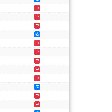
中
中
中
错
中
中
中
中
中
错
中
中