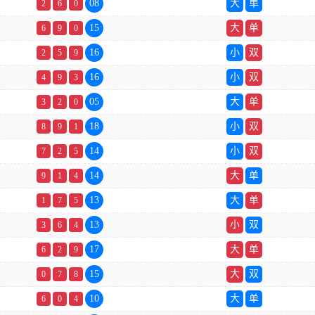
08
大
单
2
6
0
15
大
单
6
9
0
16
小
双
2
5
9
16
小
双
4
9
3
05
大
单
3
2
0
18
小
双
8
9
1
14
小
双
7
2
5
14
大
单
9
1
4
13
大
单
1
7
5
13
小
双
3
6
4
17
大
单
6
2
9
15
大
双
0
7
8
10
大
单
6
0
4