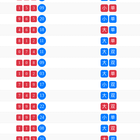
09
小
单
1
5
3
20
小
单
9
6
5
18
大
单
4
6
8
11
大
单
8
1
2
11
大
双
0
7
4
09
大
双
1
0
8
03
大
单
1
0
2
17
小
双
7
1
9
13
大
双
7
4
2
22
大
双
9
9
4
24
小
单
8
9
7
08
大
双
1
1
6
21
大
双
9
9
3