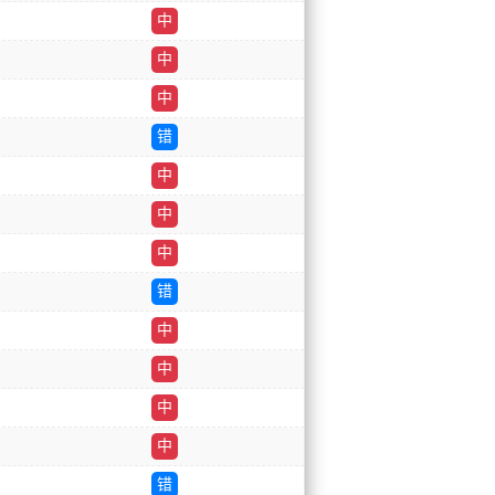
中
中
中
错
中
中
中
错
中
中
中
中
错