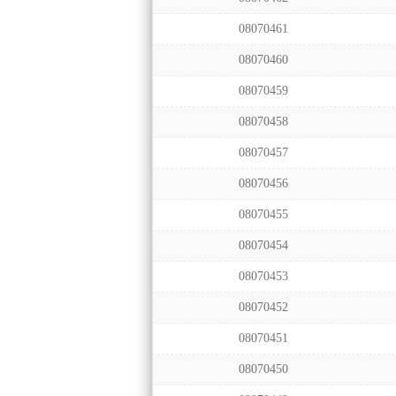
08070461
08070460
08070459
08070458
08070457
08070456
08070455
08070454
08070453
08070452
08070451
08070450