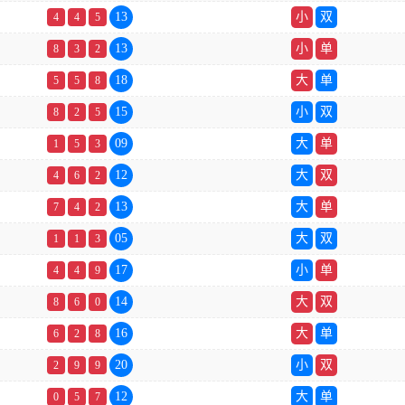
13
小
双
4
4
5
13
小
单
8
3
2
18
大
单
5
5
8
15
小
双
8
2
5
09
大
单
1
5
3
12
大
双
4
6
2
13
大
单
7
4
2
05
大
双
1
1
3
17
小
单
4
4
9
14
大
双
8
6
0
16
大
单
6
2
8
20
小
双
2
9
9
12
大
单
0
5
7