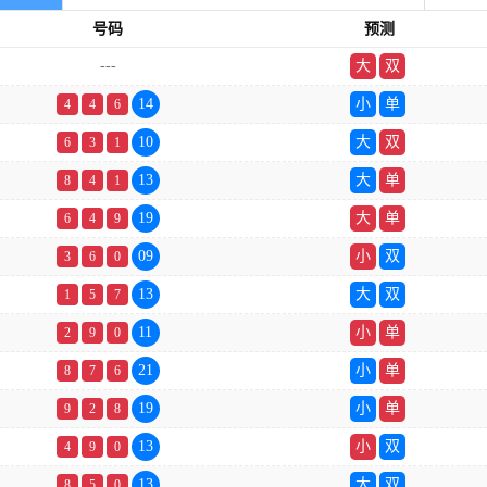
号码
预测
---
大
双
14
小
单
4
4
6
10
大
双
6
3
1
13
大
单
8
4
1
19
大
单
6
4
9
09
小
双
3
6
0
13
大
双
1
5
7
11
小
单
2
9
0
21
小
单
8
7
6
19
小
单
9
2
8
13
小
双
4
9
0
13
大
双
8
5
0