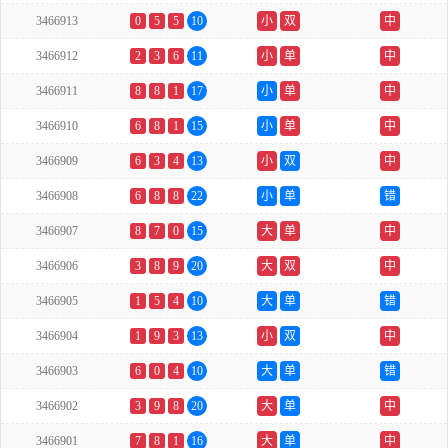
3466913
0
5
5
10
小
双
中
3466912
2
3
6
11
小
单
中
3466911
8
8
1
17
小
单
中
3466910
6
8
1
15
小
单
中
3466909
6
3
4
13
小
双
中
3466908
6
8
8
22
小
单
错
3466907
8
7
0
15
大
单
中
3466906
3
8
9
20
大
双
中
3466905
1
5
4
10
大
单
错
3466904
1
9
3
13
小
双
中
3466903
6
0
4
10
大
单
错
3466902
3
9
8
20
大
单
中
3466901
7
8
1
16
大
单
中