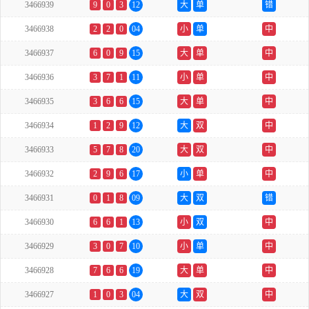
3466939
9
0
3
12
大
单
错
3466938
2
2
0
04
小
单
中
3466937
6
0
9
15
大
单
中
3466936
3
7
1
11
小
单
中
3466935
3
6
6
15
大
单
中
3466934
1
2
9
12
大
双
中
3466933
5
7
8
20
大
双
中
3466932
2
9
6
17
小
单
中
3466931
0
1
8
09
大
双
错
3466930
6
6
1
13
小
双
中
3466929
3
0
7
10
小
单
中
3466928
7
6
6
19
大
单
中
3466927
1
0
3
04
大
双
中