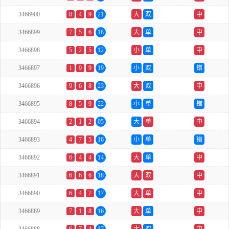
3466900
8
4
9
21
大
双
中
3466899
7
5
6
18
大
单
中
3466898
5
2
5
12
小
单
中
3466897
1
9
9
19
小
双
错
3466896
9
6
8
23
大
双
中
3466895
8
5
9
22
小
单
错
3466894
2
1
2
05
大
单
中
3466893
4
7
5
16
小
单
错
3466892
6
4
4
14
大
单
中
3466891
6
6
6
18
大
双
中
3466890
6
4
7
17
大
单
中
3466889
7
1
8
16
大
单
中