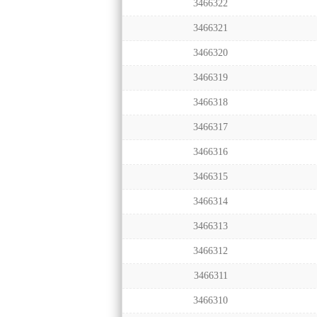
3466322
3466321
3466320
3466319
3466318
3466317
3466316
3466315
3466314
3466313
3466312
3466311
3466310