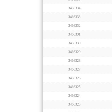
3466334
3466333
3466332
3466331
3466330
3466329
3466328
3466327
3466326
3466325
3466324
3466323