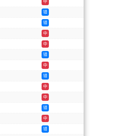
中
错
错
中
中
错
中
错
中
中
错
中
错