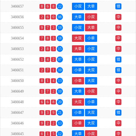
3466657
8
6
8
22
小双
大单
错
3466656
2
6
0
08
大单
小双
中
3466655
9
7
3
19
小双
大单
中
3466654
7
8
3
18
大双
小单
中
3466653
2
8
5
15
大单
小双
中
3466652
1
4
2
07
大单
小双
错
3466651
2
7
1
10
小单
大双
错
3466650
8
1
4
13
小单
大双
中
3466649
1
7
2
10
大单
小双
中
3466648
6
6
8
20
大双
小单
中
3466647
9
3
9
21
小单
大双
错
3466646
9
2
2
13
小单
大双
中
3466645
6
1
5
12
大单
小双
中