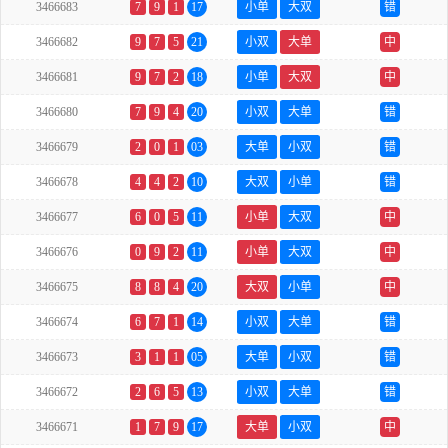
3466683
7
9
1
17
小单
大双
错
3466682
9
7
5
21
小双
大单
中
3466681
9
7
2
18
小单
大双
中
3466680
7
9
4
20
小双
大单
错
3466679
2
0
1
03
大单
小双
错
3466678
4
4
2
10
大双
小单
错
3466677
6
0
5
11
小单
大双
中
3466676
0
9
2
11
小单
大双
中
3466675
8
8
4
20
大双
小单
中
3466674
6
7
1
14
小双
大单
错
3466673
3
1
1
05
大单
小双
错
3466672
2
6
5
13
小双
大单
错
3466671
1
7
9
17
大单
小双
中