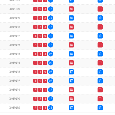
3466101
9
3
1
13
双
错
3466100
3
9
3
15
单
中
3466099
8
8
8
24
单
错
3466098
7
5
3
15
单
中
3466097
1
0
9
10
单
错
3466096
3
7
7
17
单
中
3466095
1
1
4
06
单
错
3466094
0
8
1
09
单
中
3466093
4
1
0
05
双
错
3466092
1
0
2
03
双
错
3466091
5
7
1
13
单
中
3466090
8
5
4
17
单
中
3466089
8
9
4
21
双
错