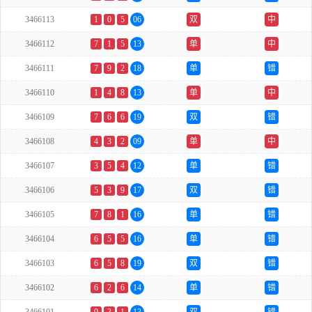
3466113
1
0
5
06
双
中
3466112
7
1
5
13
单
中
3466111
7
9
2
18
单
错
3466110
1
4
8
13
单
中
3466109
7
6
6
19
双
错
3466108
4
3
2
09
单
中
3466107
3
5
4
12
单
错
3466106
5
3
9
17
双
错
3466105
7
8
1
16
单
错
3466104
6
5
5
16
单
错
3466103
6
5
8
19
双
错
3466102
6
2
6
14
单
错