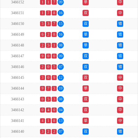
3466152
1
1
7
09
单
中
3466151
1
7
8
16
双
中
3466150
5
3
7
15
双
错
3466149
6
2
8
16
单
错
3466148
2
5
1
08
单
错
3466147
9
0
0
09
双
错
3466146
2
0
5
07
双
错
3466145
3
0
9
12
双
中
3466144
9
7
3
19
单
中
3466143
0
5
3
08
双
中
3466142
0
4
0
04
双
中
3466141
4
1
8
13
单
中
3466140
3
2
2
07
双
错