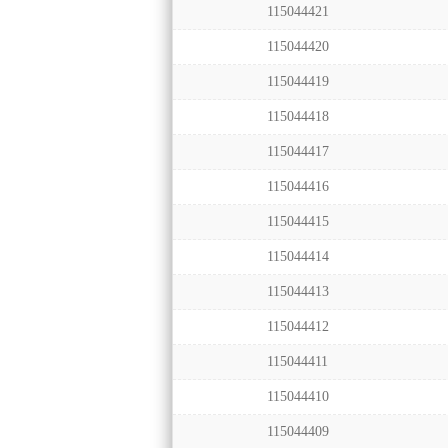
115044421
115044420
115044419
115044418
115044417
115044416
115044415
115044414
115044413
115044412
115044411
115044410
115044409