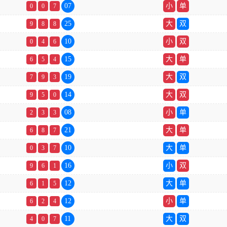
07
小
单
0
0
7
25
大
双
9
8
8
10
小
双
0
4
6
15
大
单
6
5
4
19
大
双
7
9
3
14
大
双
9
5
0
08
小
单
2
3
3
21
大
单
6
8
7
10
大
单
0
3
7
16
小
双
9
6
1
12
大
单
6
1
5
12
小
单
6
2
4
11
大
双
4
0
7