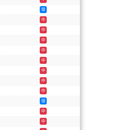
错
中
中
中
中
中
中
中
中
错
中
中