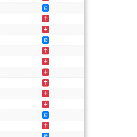
错
中
中
错
中
中
中
中
中
中
错
中
错