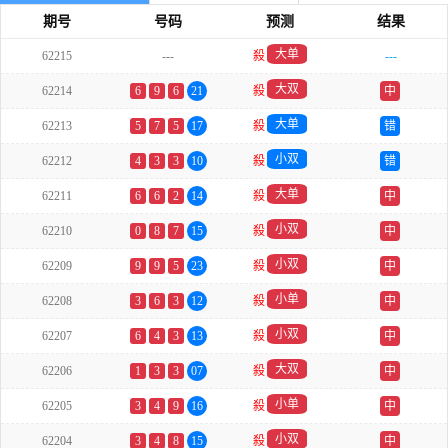
期号
号码
预测
结果
大单
62215
---
殺
---
大双
62214
6
9
6
21
殺
中
大单
62213
5
7
5
17
殺
错
小双
62212
4
3
3
10
殺
错
大单
62211
6
6
2
14
殺
中
小双
62210
0
8
7
15
殺
中
小双
62209
9
9
5
23
殺
中
小单
62208
3
6
3
12
殺
中
小双
62207
6
4
3
13
殺
中
大双
62206
1
3
3
07
殺
中
小单
62205
3
4
9
16
殺
中
小双
62204
3
4
8
15
殺
中