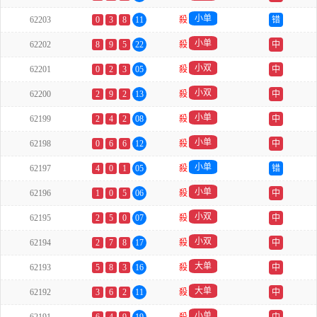
小单
62203
0
3
8
11
殺
错
小单
62202
8
9
5
22
殺
中
小双
62201
0
2
3
05
殺
中
小双
62200
2
9
2
13
殺
中
小单
62199
2
4
2
08
殺
中
小单
62198
0
6
6
12
殺
中
小单
62197
4
0
1
05
殺
错
小单
62196
1
0
5
06
殺
中
小双
62195
2
5
0
07
殺
中
小双
62194
2
7
8
17
殺
中
大单
62193
5
8
3
16
殺
中
大单
62192
3
6
2
11
殺
中
小单