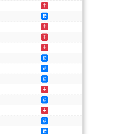
中
错
中
中
中
错
错
错
中
错
中
错
错