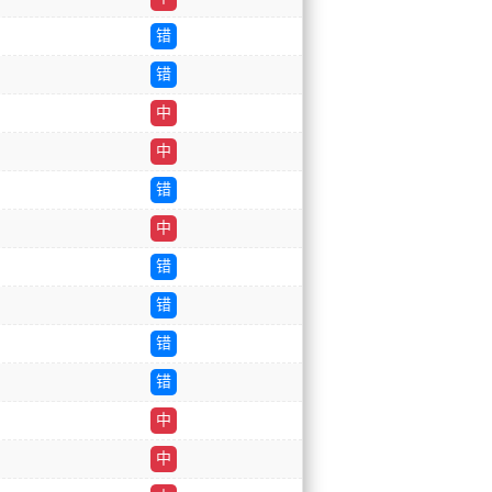
错
错
中
中
错
中
错
错
错
错
中
中