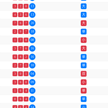
13
大
3
2
8
13
大
4
3
6
20
大
7
6
7
18
单
2
9
7
08
小
1
7
0
16
大
3
7
6
16
单
6
8
2
10
单
2
7
1
04
双
3
0
1
09
小
3
6
0
11
单
1
6
4
18
单
8
6
4
14
小
4
6
4