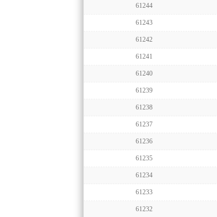
61244
61243
61242
61241
61240
61239
61238
61237
61236
61235
61234
61233
61232