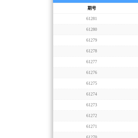
期号
61281
61280
61279
61278
61277
61276
61275
61274
61273
61272
61271
61270