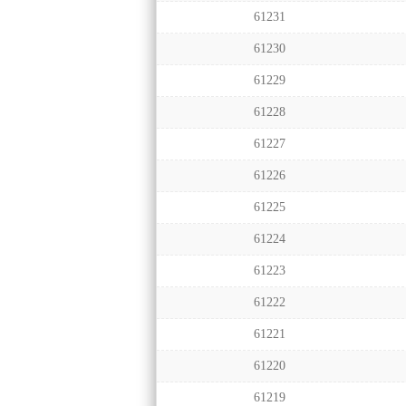
61231
61230
61229
61228
61227
61226
61225
61224
61223
61222
61221
61220
61219