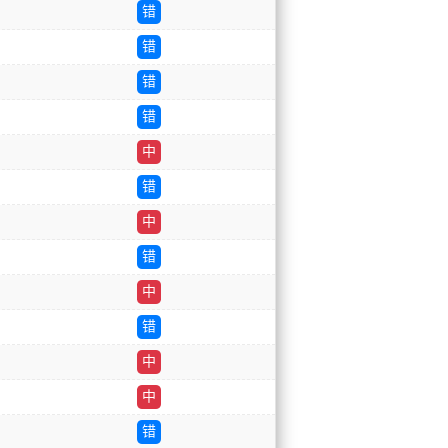
错
错
错
错
中
错
中
错
中
错
中
中
错