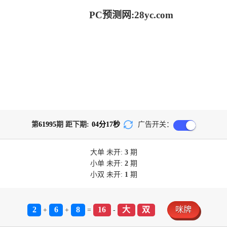
PC预测网:28yc.com
第
61995
期 距下期:
04
分
17
秒
广告开关：
大单
未开:
3
期
小单
未开:
2
期
小双
未开:
1
期
2
6
8
16
大
双
咪牌
+
+
=
-