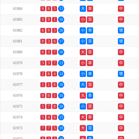
61984
0
8
5
13
大
单
中
61983
0
9
1
10
小
双
中
61982
6
9
5
20
小
单
错
61981
8
3
6
17
小
双
错
61980
6
3
7
16
大
双
中
61979
3
3
7
13
小
单
中
61978
2
8
4
14
小
单
错
61977
1
1
8
10
大
双
中
61976
9
6
1
16
大
单
中
61975
5
7
8
20
小
双
中
61974
5
4
6
15
大
单
中
61973
7
7
5
19
大
双
中