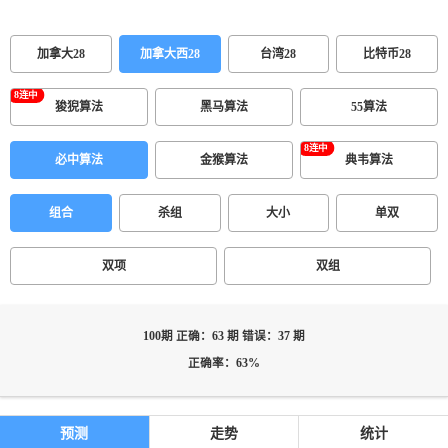
加拿大28
加拿大西28
台湾28
比特币28
狻猊算法
黑马算法
55算法
必中算法
金猴算法
典韦算法
组合
杀组
大小
单双
双项
双组
100期 正确：63 期 错误：37 期
正确率：63%
预测
走势
统计