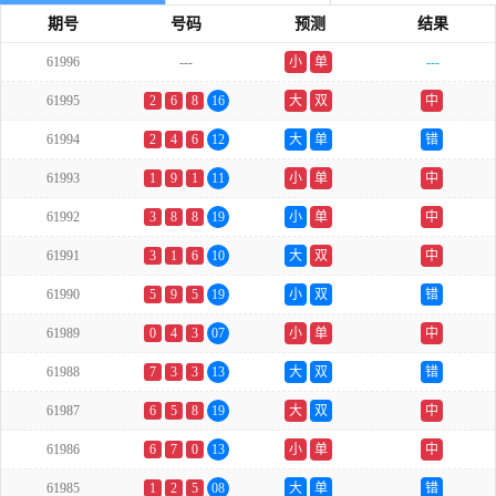
期号
号码
预测
结果
61996
---
小
单
---
61995
2
6
8
16
大
双
中
61994
2
4
6
12
大
单
错
61993
1
9
1
11
小
单
中
61992
3
8
8
19
小
单
中
61991
3
1
6
10
大
双
中
61990
5
9
5
19
小
双
错
61989
0
4
3
07
小
单
中
61988
7
3
3
13
大
双
错
61987
6
5
8
19
大
双
中
61986
6
7
0
13
小
单
中
61985
1
2
5
08
大
单
错