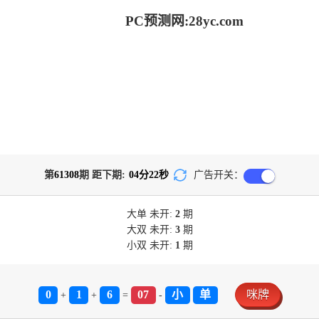
PC预测网:28yc.com
第
61308
期 距下期:
04
分
22
秒
广告开关：
大单
未开:
2
期
大双
未开:
3
期
小双
未开:
1
期
0
1
6
07
小
单
咪牌
+
+
=
-