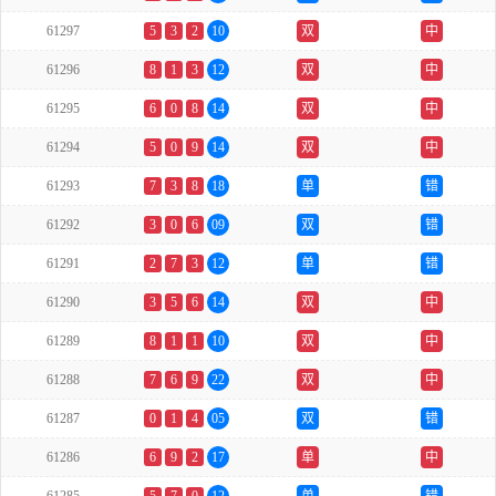
61297
5
3
2
10
双
中
61296
8
1
3
12
双
中
61295
6
0
8
14
双
中
61294
5
0
9
14
双
中
61293
7
3
8
18
单
错
61292
3
0
6
09
双
错
61291
2
7
3
12
单
错
61290
3
5
6
14
双
中
61289
8
1
1
10
双
中
61288
7
6
9
22
双
中
61287
0
1
4
05
双
错
61286
6
9
2
17
单
中