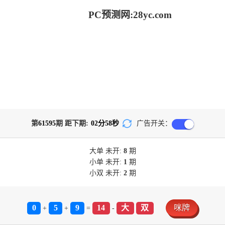
PC预测网:28yc.com
第
61595
期 距下期:
02
分
58
秒
广告开关：
大单
未开:
8
期
小单
未开:
1
期
小双
未开:
2
期
0
5
9
14
大
双
咪牌
+
+
=
-