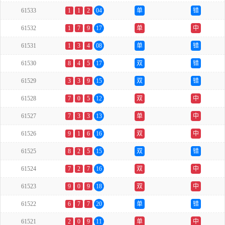
61533
1
1
2
04
单
错
61532
1
7
9
17
单
中
61531
1
3
4
08
单
错
61530
8
4
5
17
双
错
61529
3
3
9
15
双
错
61528
7
0
5
12
双
中
61527
7
3
3
13
单
中
61526
9
1
6
16
双
中
61525
8
2
5
15
双
错
61524
7
2
7
16
双
中
61523
9
0
9
18
双
中
61522
6
7
7
20
单
错
61521
2
0
9
11
单
中